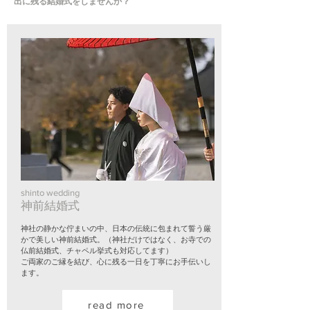
出に残る結婚式をしませんか？
shinto wedding
神前結婚式
神社の静かな佇まいの中、日本の伝統に包まれて誓う厳
かで美しい神前結婚式。（神社だけではなく、お寺での
仏前結婚式、チャペル挙式も対応してます）
​ご両家のご縁を結び、心に残る一日を丁寧にお手伝いし
ます。
read more