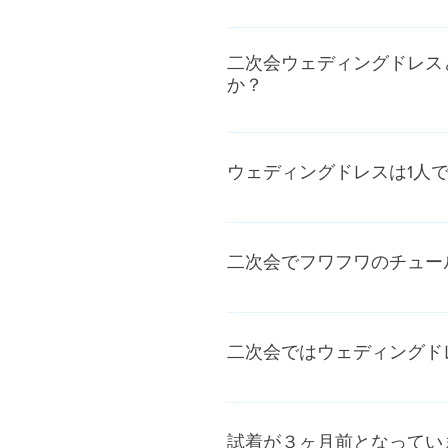
一回のご来店で、大体 4着〜
二次会ウェディングドレス
か？
ヴェニフィールのウェディン
くすることもできます。 最
ウェディングドレスは1人
おります。直前ですと品薄で
ヴェニフィールのドレスは背中
頂けるお母様やお友達がいらっ
二次会でフワフワのチュー
求めされるドレスは全てジッ
二次会というと、なんとなく
お客様はどちらかというとフ
二次会ではウェディングド
が、やっぱりもう着られない
ます。いろいろなドレスを着
ヴェニフィールを利用された
るお客様も多いですし、せっ
試着が３ヶ月前となってい