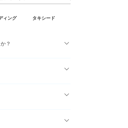
ディング
タキシード
SHOP
レストランウ
うか？
ず御利用頂けます。
方もたくさんいらっしゃいます。ま
。試着中はどんどんお写真を撮って
しゃいます。やはり見た目 質感と
生懸命何度も着直している花嫁様
たくさん見てきました。やはり 何