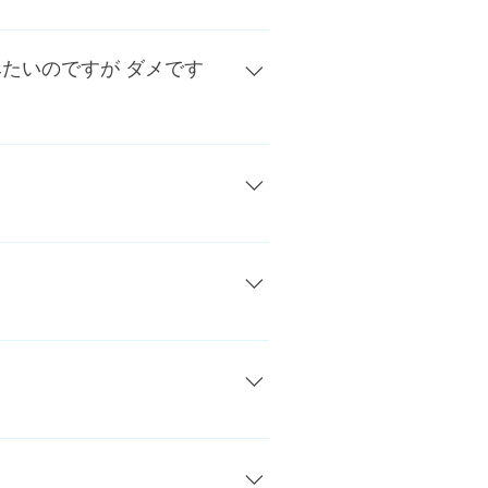
納得がいくまで確認して下さい。
たいのですが ダメです
二次会用に短くなっていますが、長
ーズンになると少ない状態になって
をおすすめします。
ることができません。お手伝いして
りますのでご参考下さい。 お買い
ですが、ヴェニフィールにご来店の
レンダーなドレスも試着されます
いうお客様がたくさんいらっしゃい
声が多いです。二次会から参加され
ディングドレスとタキシードを着て