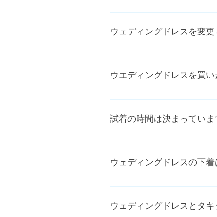
度も試着ができることと 自分
急なお申し込みに対応させて
月前からご試着は可能です。 
ウェディングドレスを変更
スは1着ずつしかないので、
なりますので、お早めにヴェ
はい 、もちろん何回でも無料
ウエディングドレスを買い
１階フロアのウエディングド
ンプルなので、お手元に届くま
試着の時間は決まっていま
ウエディングドレスとタキシ
り、疲れてしまったりするので
ウェディングドレスの下着
はい 必要だと思います。あっ
¥5000でレンタルもできま
ウェディングドレスとタキ
お衣装をレンタルされたお客