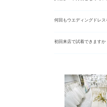
ドレスアップをして主役の醍
挙式、披露宴の場合じっくりご
さい。
何回もウエディングドレス
セミオーダーできるドレスも
を抑えたドレスが多いので お
初回来店で試着できますか
ご試着はお一人ずつしっかり
よりも、本当に似合う一着を