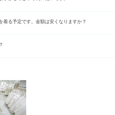
醐味を味わって頂きたいです。
試着されたいお客様の為に、ご見学、ご試着は6ヶ月前 から
を着る予定です。金額は安くなりますか？
ありますので、お気に入りのドレスを購入されることをお勧め
披露目の際、違うドレスをレンタルされても良いと思います。
？
ご提案させて頂きたいため、通常は２着〜３着までのご案内と
一緒に見つける時間を大切にしています。