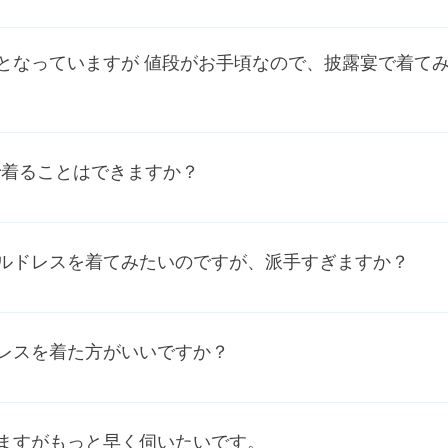
6着程ご試着可能です。お写真もお撮りしましすので、ご自分で
となっていますが 値段がお手頃なので、披露宴で着てみ
グドレスはすべて どこへ着て行っても大丈夫です。トレーンが
近は挙式のお客様がとても増えていて、ドレスとタキシードがシ
で着ることはできますか？
ご迷惑をかける場合がありますので、お早めにご予約頂くこと
がスピンドル（編み上げ）になっているため 1人で綺麗に着
しゃるのであれば 簡単に着付けることができます。動画をと
ルドレスを着てみたいのですが、派手すぎますか？
パーに変更が可能です。ご参考ください。
シンプルでスレンダーな大人ドレスをイメージされる方が多い
ワフワチュールドレスを好まれる方が多いようです。最初はス
レスを着た方がいいですか？
し、お値段も手ごろだからフワフワチュールドレスにしようと
て楽しんで下さい。
お客様は、二次会もウエディングドレスを着てよかったという
かく集まってくれたお客様と楽しいお時間を過ごすため、ウエ
ますがもっと早く伺いたいです。