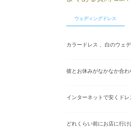
ウェディングドレス
カラードレス 、白のウェ
もちろん大丈夫です。ヴェニ
彼とお休みがなかなか合わ
いえ、ご新婦様お一人様が一
た当店は一人体制の為、お話
インターネットで安くドレ
もらって構いません。デジカメ
インターネットでドレスを買
一番大事なのはサイズです。
どれくらい前にお店に行け
や、破れてしまって安全ピンだ