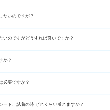
の体にあったものが選べるというのが 一番の違いです。
頂く為、ご試着には制限を儲けさせていただいております。挙
2次会、フォトウエディングのご試着は３ヶ月前から可能です。
したいのですが？
前回はあったけれど今回は借りられているといったこともありま
ニフィールにご来店予約をされることをおすすめします。
で変更できます。いつでもご相談ください。
たいのですがどうすれば良いですか？
レスは全てお買い求めできるウエディングドレスとなっておりま
でに３週間〜5週間ほどかかりますので お急ぎの場合は一度
すか？
ードですとそれぞれ９０分くらいが目安となっております。あ
 お二人ですと2,5時間ほどお時間を頂いております。大体3着
は必要ですか？
たほうがとても綺麗にドレスを着こなすことができます。サイ
す。挙式にお持ち込みもできますし、挙式のお衣装合わせにもご
シード、試着の時 どれくらい着れますか？
様限定で、お貸出ししております。