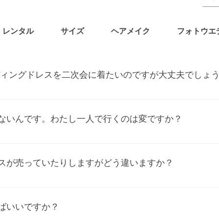
レンタル
サイズ
ヘアメイク
フォトウエ
ディングドレスを二次会に着たいのですが大丈夫でしょ
フィールのウェディングドレスは場所を問わず、汚れを気にせ
ないんです。わたし一人で行くのは変ですか？
番多いです。ご家族とご一緒にヴェニフィールにご来店される
の行き違いがございません。安心してお気軽にお越しください
スが売っていたりしますがどう違いますか？
等忘れずにお持ちください♪
ったけど、やっぱり違うと言って来店されるお客様も大勢いらっ
当日、会場で下がってきてしまっているドレスをお手洗いで一
ばいいですか？
らけのお客様など…胸元を気にして笑顔が作れない花嫁さんを