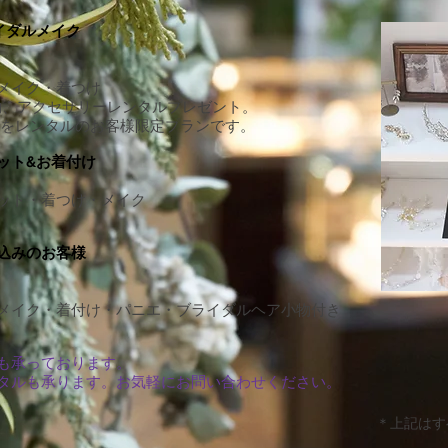
イダルメイク
メイク・着つけ
物、アクセサリー
レンタルプレゼント。
ドレスをレンタルのお客様限定プランです。
ット&お着付け
ット・着つけ・メイク
込みのお客様
・メイク・着付け・パニエ・ブライダルヘア小物付き
も承っております。
タルも承ります。お気軽にお問い合わせください。
​＊上記は