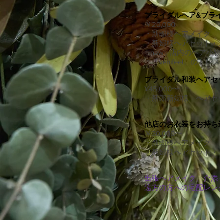
ブライダルヘア&ブラ
￥20,000
・新郎様ヘアメイク
・新婦様ヘアセット・
✨new✨店内のヘア小
＊「venifeel」の
ブライダル和装ヘアセ
¥45,000〜
・新郎新婦様 ヘアセ
他店のお衣装をお持ち
￥30,000〜
・新郎様ヘアメイク
​・新婦様ヘアセット
出張ヘアメイク、介添
遠方の方への宅配レン