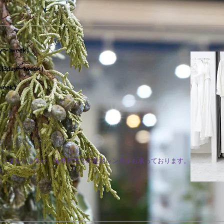
レンタル
〜1week）
day〜1week）
eek）
色打掛、袴）
別途必要です。
います。
レンタルドレスや、海外挙式での長期レンタルも承っております。
い。