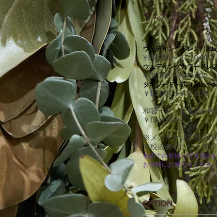
ウェディングドレス
ウェディングドレス（3day
¥69,000
〜￥220,000
ウェディングカラードレス(3
¥69,000〜¥180,000
タキシード一式（3day〜1w
￥57,000
〜¥79,000
和装一式（白無垢or
￥150,000​〜
※メンテナンス料金が
​※税抜表示になって
他店での前撮り写真用の
お気軽にお問合せくださ
OPTION